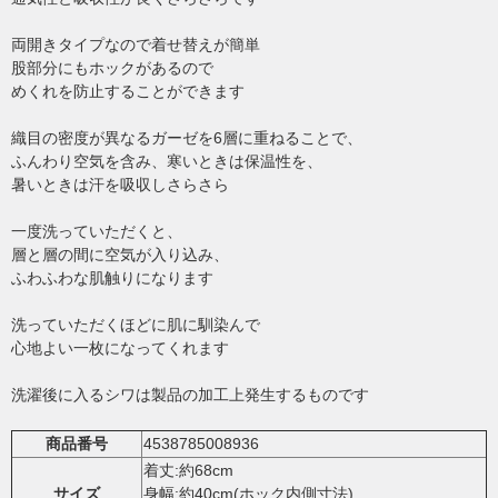
両開きタイプなので着せ替えが簡単
股部分にもホックがあるので
めくれを防止することができます
織目の密度が異なるガーゼを6層に重ねることで、
ふんわり空気を含み、寒いときは保温性を、
暑いときは汗を吸収しさらさら
一度洗っていただくと、
層と層の間に空気が入り込み、
ふわふわな肌触りになります
洗っていただくほどに肌に馴染んで
心地よい一枚になってくれます
洗濯後に入るシワは製品の加工上発生するものです
商品番号
4538785008936
着丈:約68cm
サイズ
身幅:約40cm(ホック内側寸法)