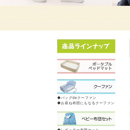
◆
バッグdeクーファン
◆
お昼ね布団にもなるクーファン