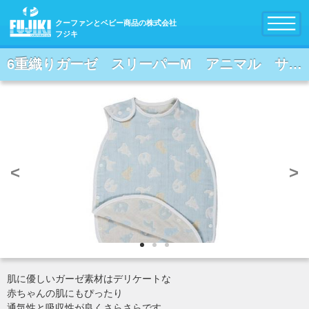
クーファンとベビー商品の株式会社
フジキ
6重織りガーゼ スリーパーM アニマル サックス
<
>
肌に優しいガーゼ素材はデリケートな
赤ちゃんの肌にもぴったり
通気性と吸収性が良くさらさらです