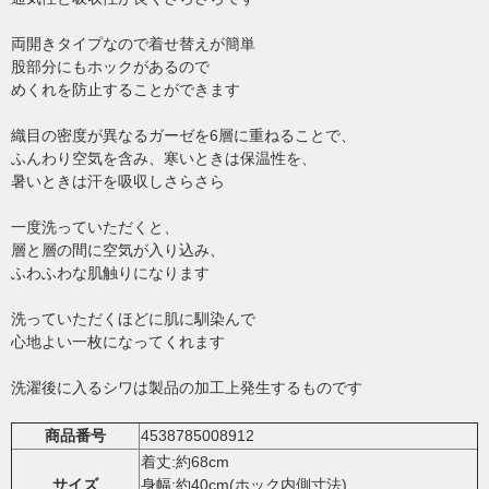
両開きタイプなので着せ替えが簡単
股部分にもホックがあるので
めくれを防止することができます
織目の密度が異なるガーゼを6層に重ねることで、
ふんわり空気を含み、寒いときは保温性を、
暑いときは汗を吸収しさらさら
一度洗っていただくと、
層と層の間に空気が入り込み、
ふわふわな肌触りになります
洗っていただくほどに肌に馴染んで
心地よい一枚になってくれます
洗濯後に入るシワは製品の加工上発生するものです
商品番号
4538785008912
着丈:約68cm
サイズ
身幅:約40cm(ホック内側寸法)