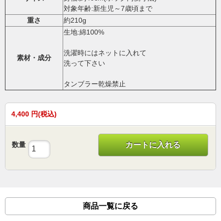
対象年齢:新生児～7歳頃まで
重さ
約210g
生地:綿100%
洗濯時にはネットに入れて
素材・成分
洗って下さい
タンブラー乾燥禁止
4,400
円(税込)
数量
カートに入れる
商品一覧に戻る