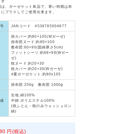
ます
期は、ガーゼケット単品で、寒い時期は布
トにプラスしてご使用出来ます。
号
JANコード 4538785004877
掛カバー:約80×105(Wガーゼ)
掛布団ヌード:約80×100
敷布団:60×90(固綿厚さ5cm)
フィットシーツ:約68×98(Wガー
ゼ)
枕ヌード:約20×30
枕カバー:約20×30(Wガーゼ)
4重ガーゼケット:約80x105
掛布団:250g 敷布団:1000g
生地:綿100%
成
中綿:ポリエステル100%
(掛ふとん・枕のみウォッシュロン
綿)
80
円(税込)