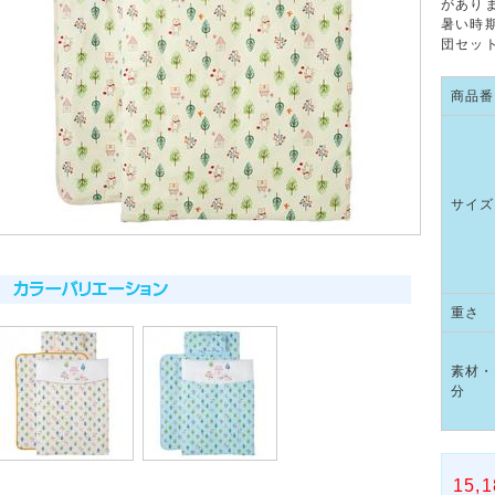
があり
暑い時
団セッ
商品番
サイズ
重さ
素材・
分
15,1