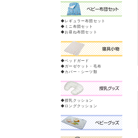
◆
レギュラー布団セット
◆
ミニ布団セット
◆
お昼ね布団セット
◆
ベッドガード
◆
ガーゼケット・毛布
◆
カバー・シーツ類
◆
授乳クッション
◆
ロングクッション