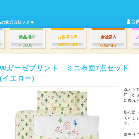
品の株式会社フジキ
Wガーゼプリント ミニ布団7点セット
(イエロー)
洗える
汗っか
に優れ
掛布団
ていま
す。
別売りで