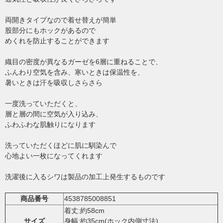
両開きタイプなので着せ替えが簡単
股部分にもホックがあるので
めくれを防止することができます
織目の密度が異なるガーゼを6層に重ねることで、
ふんわり空気を含み、寒いときは保温性を、
暑いときは汗を吸収しさらさら
一度洗っていただくと、
層と層の間に空気が入り込み、
ふわふわな肌触りになります
洗っていただくほどに肌に馴染んで
心地よい一枚になってくれます
洗濯後に入るシワは製品の加工上発生するものです
商品番号
4538785008851
着丈:約58cm
サイズ
身幅:約35cm(ホック内側寸法)