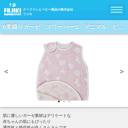
クーファンとベビー商品の株式会社
フジキ
6重織りガーゼ スリーパーS アニマル ピンク
<
>
肌に優しいガーゼ素材はデリケートな
赤ちゃんの肌にもぴったり
通気性と吸収性が良くさらさらです