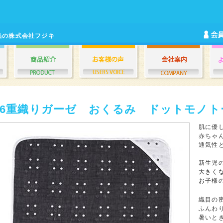
品の株式会社フジキ
6重織りガーゼ おくるみ ドットモノト
肌に優
赤ちゃ
通気性
新生児
大きく
お子様
織目の
ふんわ
暑いと