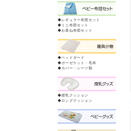
◆
レギュラー布団セット
◆
ミニ布団セット
◆
お昼ね布団セット
◆
ベッドガード
◆
ガーゼケット・毛布
◆
カバー・シーツ類
◆
授乳クッション
◆
ロングクッション