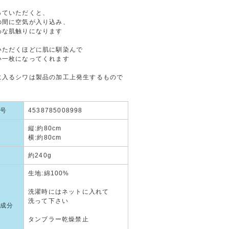
っていただくと、
の間に空気が入り込み、
わな肌触りになります
いただくほどに肌に馴染んで
い一枚になってくれます
に入るシワは製品の加工上発生するもので
号
4538785008998
縦:約80cm
横:約80cm
約240g
生地:綿100%
洗濯時にはネットに入れて
洗って下さい
成分
タンブラー乾燥禁止