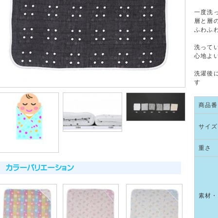
一度洗
層と層
ふわふ
洗って
心地よ
洗濯後
す
商品番
サイズ
重さ
素材・