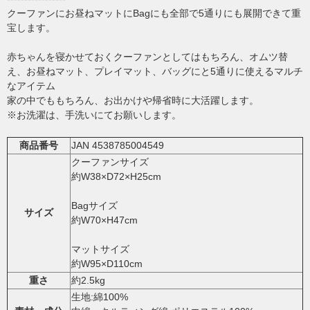
クーファンにお昼ねマットにBagにも全部で5通りにも展開できて重
宝します。
赤ちゃんを寝かせておくクーファンとしてはもちろん、オムツ替
え、お昼ねマット、プレイマット、バッグにと5通りに使えるマルチ
なアイテム
家の中でももちろん、お出かけや帰省時に大活躍します。
※お洗濯は、手洗いにてお願いします。
商品番号
JAN 4538785004549
クーファンサイズ
約W38×D72×H25cm
Bagサイズ
サイズ
約W70×H47cm
マットサイズ
約W95×D110cm
重さ
約2.5kg
生地:綿100%