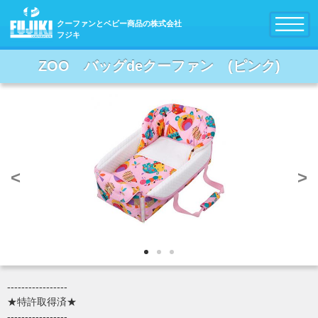
クーファンとベビー商品の株式会社
フジキ
ZOO バッグdeクーファン (ピンク)
<
>
-----------------
★特許取得済★
-----------------