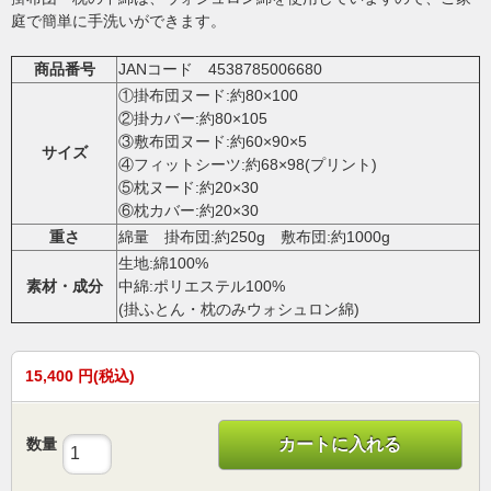
庭で簡単に手洗いができます。
商品番号
JANコード 4538785006680
①掛布団ヌード:約80×100
②掛カバー:約80×105
③敷布団ヌード:約60×90×5
サイズ
④フィットシーツ:約68×98(プリント)
⑤枕ヌード:約20×30
⑥枕カバー:約20×30
重さ
綿量 掛布団:約250g 敷布団:約1000g
生地:綿100%
素材・成分
中綿:ポリエステル100%
(掛ふとん・枕のみウォシュロン綿)
15,400
円(税込)
数量
カートに入れる