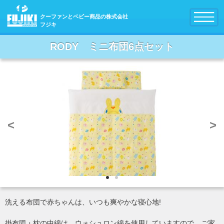
クーファンとベビー商品の株式会社
フジキ
RODY ミニ布団6点セット
<
>
洗える布団で赤ちゃんは、いつも爽やかな寝心地!
掛布団・枕の中綿は、ウォシュロン綿を使用していますので、ご家