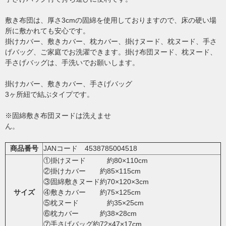
敷き布団は、厚さ3cmの固綿を使用しておりますので、床の硬い場
所に敷かれても安心です。
掛けカバー、敷きカバー、枕カバー、掛けヌード、枕ヌード、手さ
げバッグ、ご家庭でお洗濯できます。掛け布団ヌード、枕ヌード、
手さげバッグは、手洗いでお願いします。
掛けカバー、敷きカバー、手さげバッグ
3ヶ所紐で結ぶタイプです。
※固綿敷き布団ヌードは洗えませ
ん
商品番号
JANコード 4538785004518
①掛けヌード 約80×110cm
②掛けカバー 約85×115cm
③固綿敷きヌード約70×120×3cm
サイズ
④敷きカバー 約75×125cm
⑤枕ヌード 約35×25cm
⑥枕カバー 約38×28cm
⑦手さげバッグ約72×47×17cm