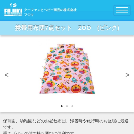
クーファンとベビー商品の株式会社
フジキ
携帯用布団7点セット ZOO (ピンク)
<
>
保育園、幼稚園などのお昼ね布団、帰省時や旅行時のお昼寝に最適
です。
手さげバッグ付で持ち運びに便利です。